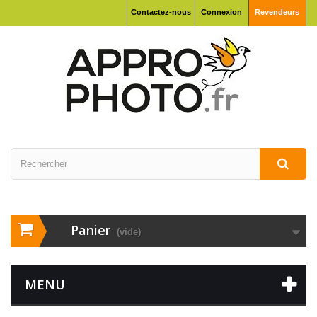
Contactez-nous
Connexion
Revendeurs
Panier
(vide)
MENU