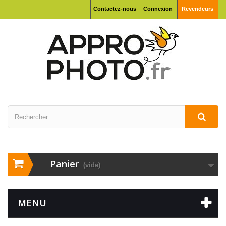
Contactez-nous
Connexion
Revendeurs
Panier
(vide)
MENU