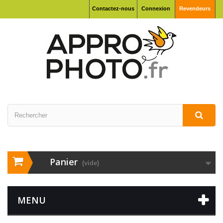
Contactez-nous
Connexion
Revendeurs
Panier
(vide)
MENU