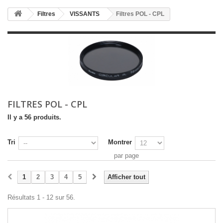
Filtres
VISSANTS
Filtres POL - CPL
FILTRES POL - CPL
Il y a 56 produits.
Tri
Montrer
par page
1
2
3
4
5
Afficher tout
Résultats 1 - 12 sur 56.