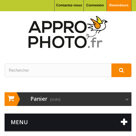
Contactez-nous
Connexion
Revendeurs
Panier
(vide)
MENU