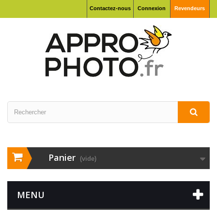
Contactez-nous
Connexion
Revendeurs
Panier
(vide)
MENU