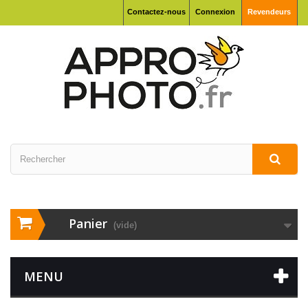
Contactez-nous
Connexion
Revendeurs
Panier
(vide)
MENU