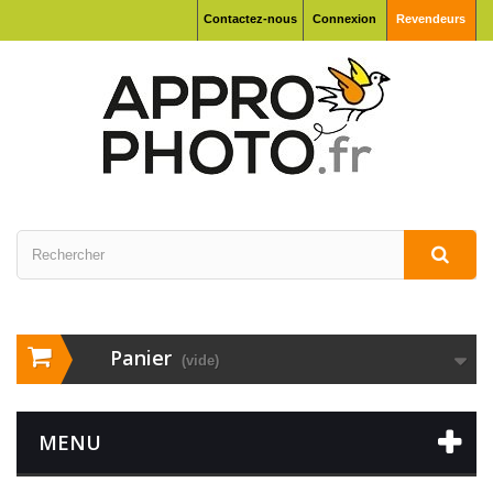
Contactez-nous
Connexion
Revendeurs
Panier
(vide)
MENU