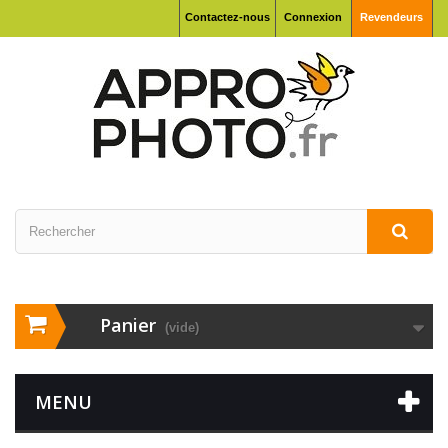
Contactez-nous
Connexion
Revendeurs
Panier
(vide)
MENU