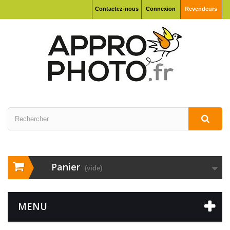
Contactez-nous
Connexion
Revendeurs
Panier
(vide)
MENU