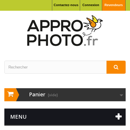
Contactez-nous
Connexion
Revendeurs
Panier
(vide)
MENU