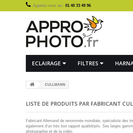
Appelez-nous au :
01 40 33 49 96
ECLAIRAGE
FILTRES
HARNA
CULLMANN
LISTE DE PRODUITS PAR FABRICANT C
Fabricant Allemand de renommée mondiale, spécialiste des trépi
également d’un très bon rapport qualité/prix. Ses larges gamm
photographie et de la vidéo.