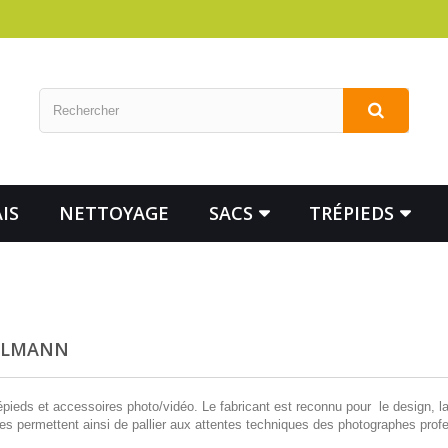
IS
NETTOYAGE
SACS
TRÉPIEDS
ULLMANN
eds et accessoires photo/vidéo. Le fabricant est reconnu pour le design, la so
es permettent ainsi de pallier aux attentes techniques des photographes prof