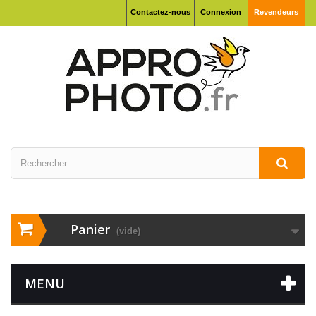
Contactez-nous
Connexion
Revendeurs
Panier
(vide)
MENU