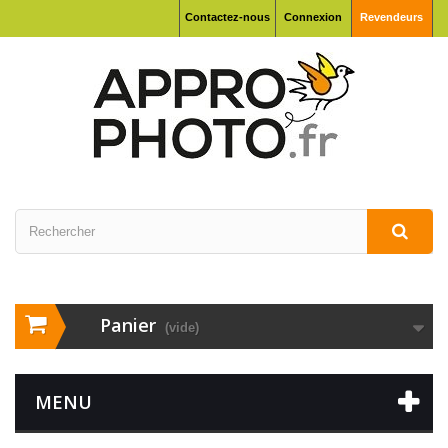
Contactez-nous
Connexion
Revendeurs
Panier
(vide)
MENU