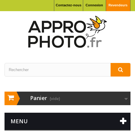
Contactez-nous
Connexion
Revendeurs
Panier
(vide)
MENU