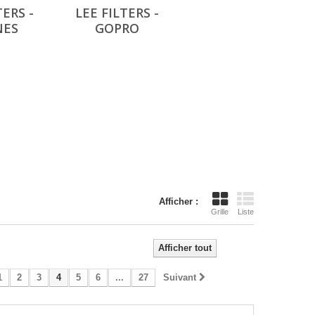
TERS -
LEE FILTERS -
NES
GOPRO
Afficher :
Grille
Liste
Afficher tout
1
2
3
4
5
6
...
27
Suivant