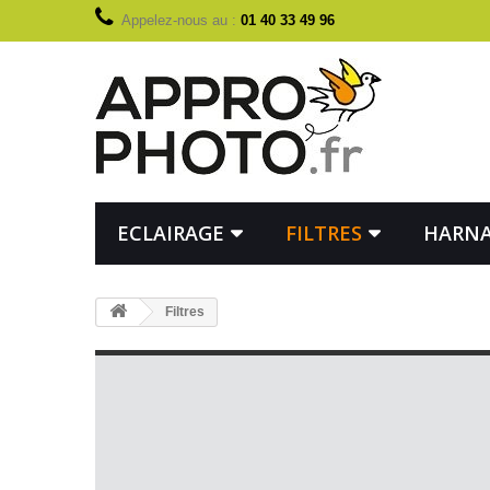
Appelez-nous au :
01 40 33 49 96
ECLAIRAGE
FILTRES
HARNA
Filtres