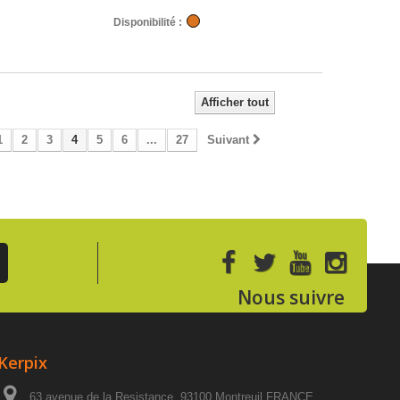
Disponibilité :
Afficher tout
1
2
3
4
5
6
...
27
Suivant
Nous suivre
Kerpix
63 avenue de la Resistance, 93100 Montreuil FRANCE