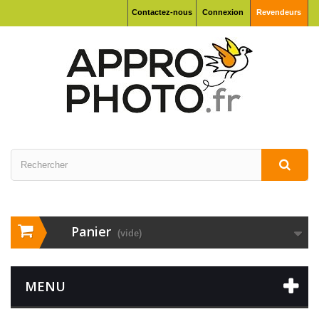
Contactez-nous
Connexion
Revendeurs
Panier
(vide)
MENU