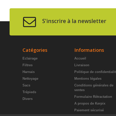
S'inscrire à la newsletter
Catégories
Informations
Eclairage
Accueil
Filtres
Livraison
Harnais
Politique de confidentiali
Nettoyage
Mentions légales
Sacs
Conditions générales de
ventes
Trépieds
Formulaire Rétractation
Divers
A propos de Kerpix
Paiement sécurisé