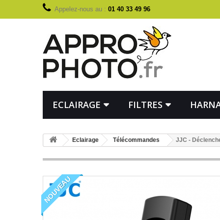
Appelez-nous au :
01 40 33 49 96
ECLAIRAGE
FILTRES
HARNA
Eclairage
Télécommandes
JJC - Déclenche
NOUVEAU