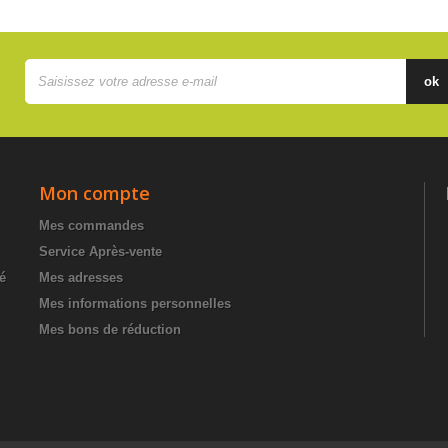
ok
Mon compte
Mes commandes
Service Après-vente
té
Mes adresses
Mes informations personnelles
Mes bons de réduction