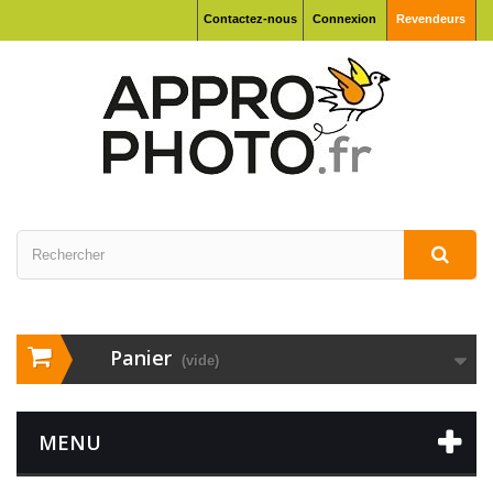
Contactez-nous
Connexion
Revendeurs
Panier
(vide)
MENU