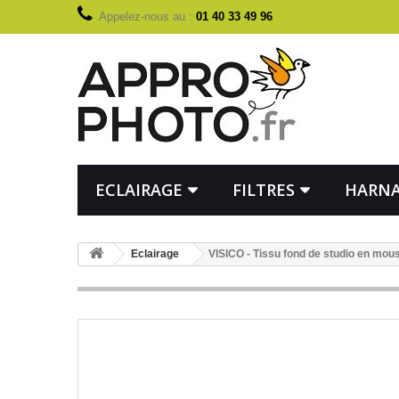
Appelez-nous au :
01 40 33 49 96
ECLAIRAGE
FILTRES
HARNA
Eclairage
VISICO - Tissu fond de studio en mo