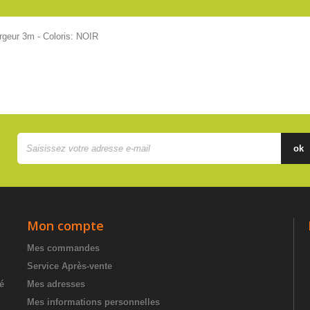
rgeur 3m - Coloris: NOIR
ok
Mon compte
Mes commandes
Service Après-vente
té
Mes adresses
Mes informations personnelles