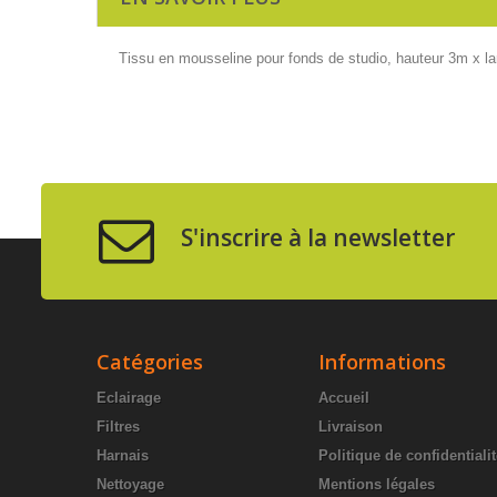
Tissu en mousseline pour fonds de studio, hauteur 3m x la
S'inscrire à la newsletter
Catégories
Informations
Eclairage
Accueil
Filtres
Livraison
Harnais
Politique de confidentiali
Nettoyage
Mentions légales