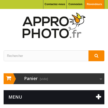
Contactez-nous
Connexion
Revendeurs
Panier
(vide)
MENU