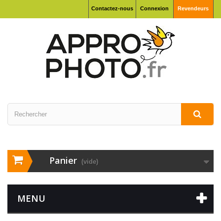
Contactez-nous
Connexion
Revendeurs
Panier
(vide)
MENU