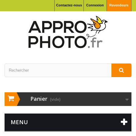
Contactez-nous
Connexion
Revendeurs
Panier
(vide)
MENU