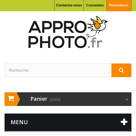
Contactez-nous
Connexion
Revendeurs
Panier
(vide)
MENU