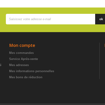
ok
Mon compte
Mes commandes
Service Après-vente
té
Mes adresses
Mes informations personnelles
Mes bons de réduction