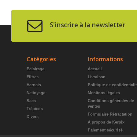
S'inscrire à la newsletter
Catégories
Informations
Eclairage
Accueil
Filtres
Livraison
Harnais
Politique de confidentiali
Nettoyage
Mentions légales
Sacs
Conditions générales de
ventes
Trépieds
Formulaire Rétractation
Divers
A propos de Kerpix
Paiement sécurisé