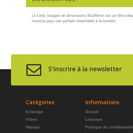
Le Little Stopper de dimensions 85x85mm est un filtre idéal 
mousse pour une parfaite étanchéité à la lumière.
S'inscrire à la newsletter
Catégories
Informations
Eclairage
Accueil
Filtres
Livraison
Harnais
Politique de confidentiali