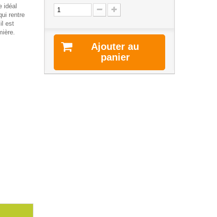
e idéal
qui rentre
il est
mière.
Ajouter au
panier