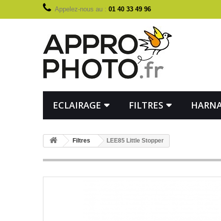
Appelez-nous au :
01 40 33 49 96
ECLAIRAGE
FILTRES
HARNA
Filtres
LEE85 Little Stopper