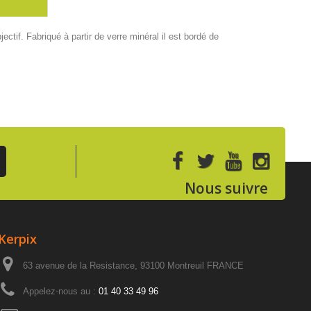
ctif. Fabriqué à partir de verre minéral il est bordé de
Nous suivre
Kerpix
63 avenue de la Resistance, 93100 Montreuil FRANCE
Appelez-nous au :
01 40 33 49 96