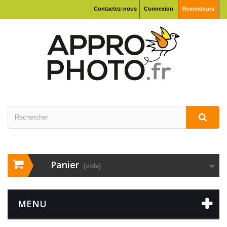
Contactez-nous
Connexion
Revendeurs
Panier
(vide)
MENU