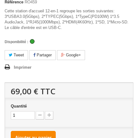
Référence
RO459
Cette station d'accueil 12-en-1 regroupe les sorties suivantes:
3*USBA3.0(5Gbps), 2*TYPEC(5Gbps), 1*TypeC(PD100W) 1*3.5
AudioJack, 1*RJ45(1000Mbps), 2*HDMI(4K60Hz), 1*SD, 1*Micro-SD.
Le câble d'entrée est en USB-C.
Disponibilité :
Tweet
Partager
Google+
Imprimer
69,00 €
TTC
Quantité
Ajouter au panier