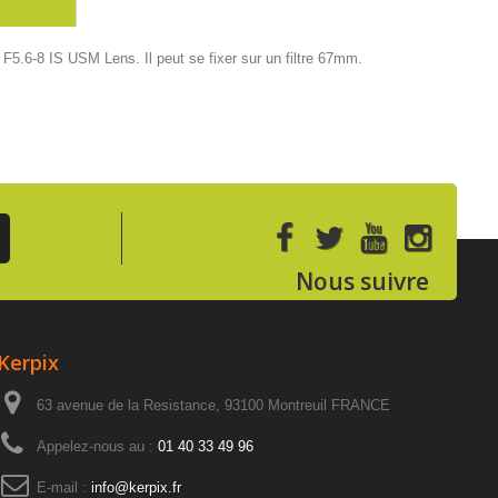
.6-8 IS USM Lens. Il peut se fixer sur un filtre 67mm.
Nous suivre
Kerpix
63 avenue de la Resistance, 93100 Montreuil FRANCE
Appelez-nous au :
01 40 33 49 96
E-mail :
info@kerpix.fr