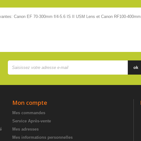
uivantes: Canon EF 70-300mm f/4-5.6 IS II USM Lens et Canon RF100-400mm F5
ok
Mon compte
Mes commandes
Service Après-vente
té
Mes adresses
Mes informations personnelles