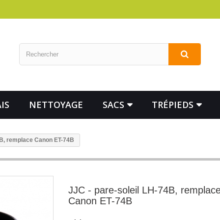
IS
NETTOYAGE
SACS
TRÉPIEDS
74B, remplace Canon ET-74B
JJC - pare-soleil LH-74B, remplac
Canon ET-74B