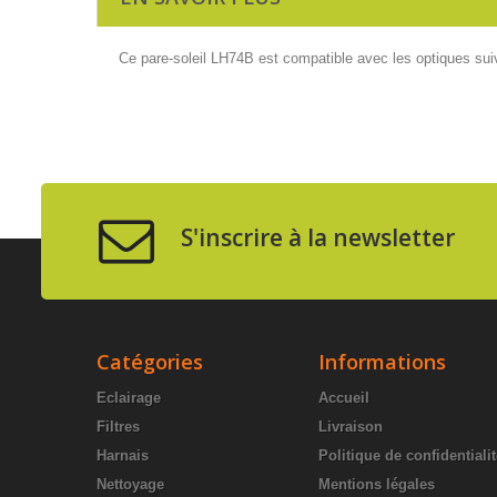
Ce pare-soleil LH74B est compatible avec les optiques s
S'inscrire à la newsletter
Catégories
Informations
Eclairage
Accueil
Filtres
Livraison
Harnais
Politique de confidentiali
Nettoyage
Mentions légales