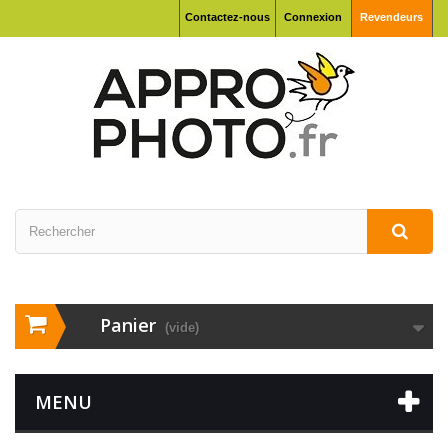
Contactez-nous
Connexion
Revendeurs
Panier
(vide)
MENU