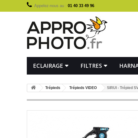
Appelez-nous au :
01 40 33 49 96
ECLAIRAGE
FILTRES
HARNA
Trépieds
Trépieds VIDEO
SIRUI - Trépied S