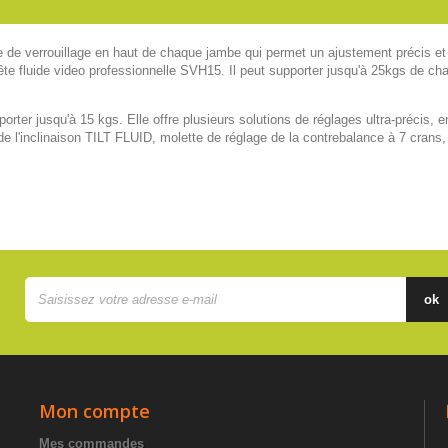
de verrouillage en haut de chaque jambe qui permet un ajustement précis et i
te fluide video professionnelle SVH15. Il peut supporter jusqu'à 25kgs de 
ter jusqu'à 15 kgs. Elle offre plusieurs solutions de réglages ultra-précis, en 
e l'inclinaison TILT FLUID, molette de réglage de la contrebalance à 7 crans,
ok
Mon compte
Mes commandes