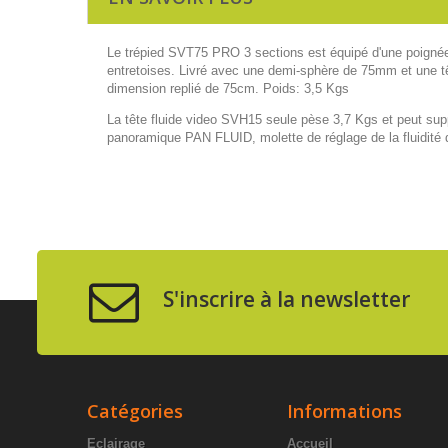
Le trépied SVT75 PRO 3 sections est équipé d'une poignée 
entretoises. Livré avec une demi-sphère de 75mm et une tê
dimension replié de 75cm. Poids: 3,5 Kgs
La tête fluide video SVH15 seule pèse 3,7 Kgs et peut suppor
panoramique PAN FLUID, molette de réglage de la fluidité d
S'inscrire à la newsletter
Catégories
Informations
Eclairage
Accueil