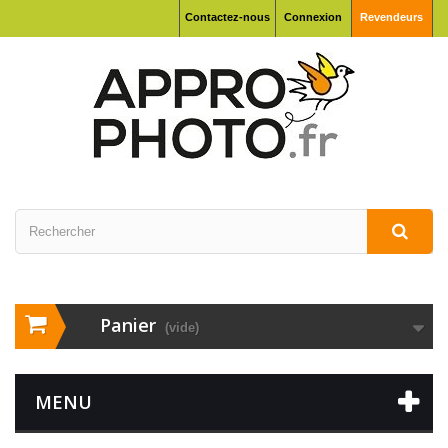
Contactez-nous
Connexion
Revendeurs
Panier
(vide)
MENU