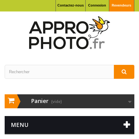
Contactez-nous
Connexion
Revendeurs
Panier
(vide)
MENU