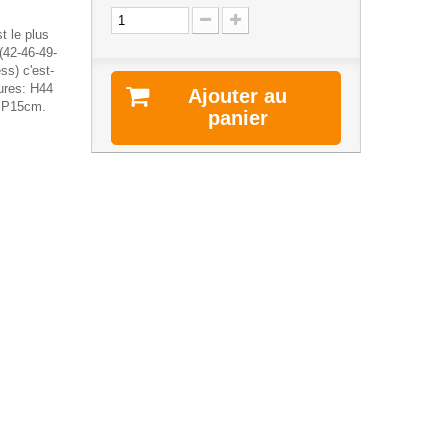
 le plus
(42-46-49-
ss) c'est-
ures: H44
Ajouter au
x P15cm.
panier