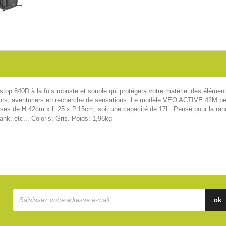
p 840D à la fois robuste et souple qui protégera votre matériel des élément
urs, aventuriers en recherche de sensations. Le modèle VEO ACTIVE 42M perme
uses de H.42cm x L.25 x P.15cm, soit une capacité de 17L. Pensé pour la ran
nk, etc... Coloris: Gris. Poids: 1,96kg
ok