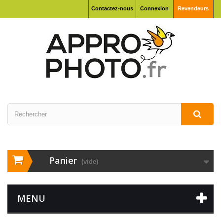
Contactez-nous
Connexion
Revendeurs
Panier
(vide)
MENU