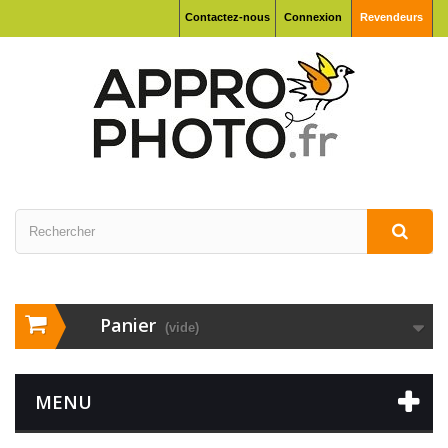
Contactez-nous
Connexion
Revendeurs
Panier
(vide)
MENU