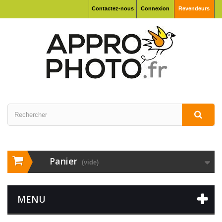
Contactez-nous
Connexion
Revendeurs
Panier
(vide)
MENU