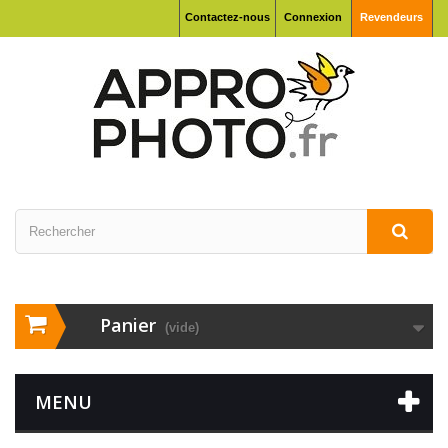
Contactez-nous
Connexion
Revendeurs
Panier
(vide)
MENU