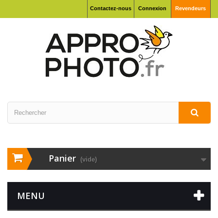
Contactez-nous
Connexion
Revendeurs
Panier
(vide)
MENU