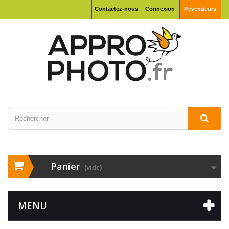
Contactez-nous
Connexion
Revendeurs
Panier
(vide)
MENU