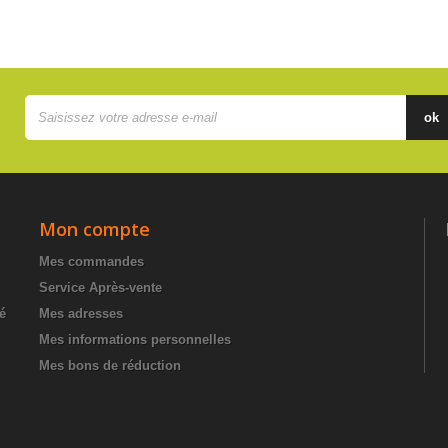
ok
Mon compte
Mes commandes
Service Après-vente
té
Mes adresses
Mes informations personnelles
Mes bons de réduction