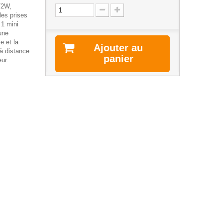
72W,
les prises
 1 mini
 une
e et la
Ajouter au
à distance
panier
ur.