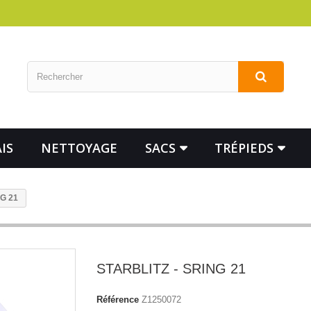
IS
NETTOYAGE
SACS
TRÉPIEDS
G 21
STARBLITZ - SRING 21
Référence
Z1250072