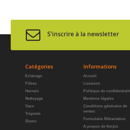
S'inscrire à la newsletter
Catégories
Informations
Eclairage
Accueil
Filtres
Livraison
Harnais
Politique de confidentiali
Nettoyage
Mentions légales
Sacs
Conditions générales de
ventes
Trépieds
Formulaire Rétractation
Divers
A propos de Kerpix