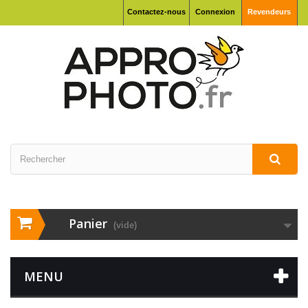
Contactez-nous
Connexion
Revendeurs
Panier
(vide)
MENU