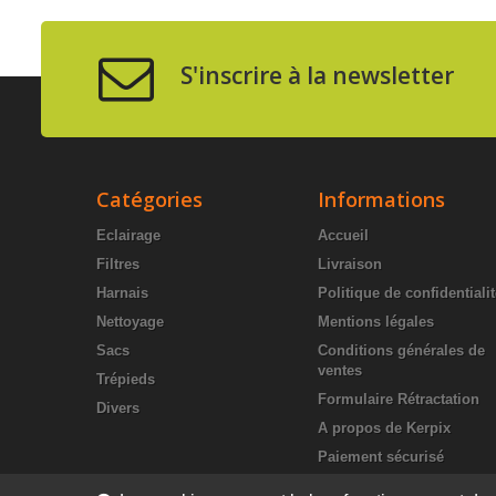
S'inscrire à la newsletter
Catégories
Informations
Eclairage
Accueil
Filtres
Livraison
Harnais
Politique de confidentiali
Nettoyage
Mentions légales
Sacs
Conditions générales de
ventes
Trépieds
Formulaire Rétractation
Divers
A propos de Kerpix
Paiement sécurisé