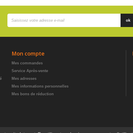
ok
Mon compte
Mes commandes
Service Après-vente
té
Mes adresses
Mes informations personnelles
Mes bons de réduction