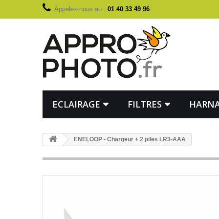
Appelez-nous au :
01 40 33 49 96
ECLAIRAGE
FILTRES
HARNA
ENELOOP - Chargeur + 2 piles LR3-AAA