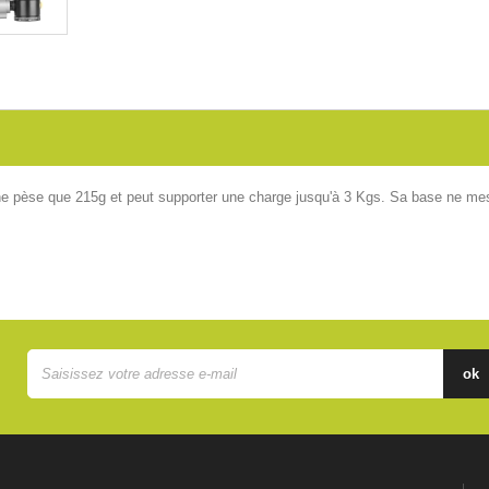
ne pèse que 215g et peut supporter une charge jusqu'à 3 Kgs. Sa base ne m
ok