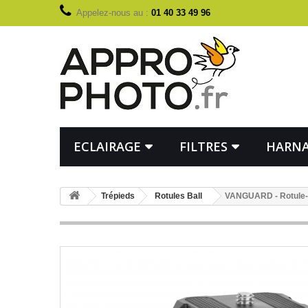
Appelez-nous au :
01 40 33 49 96
ECLAIRAGE
FILTRES
HARNA
Trépieds
Rotules Ball
VANGUARD - Rotule-