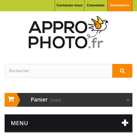
Contactez-nous
Connexion
Revendeurs
Panier
(vide)
MENU