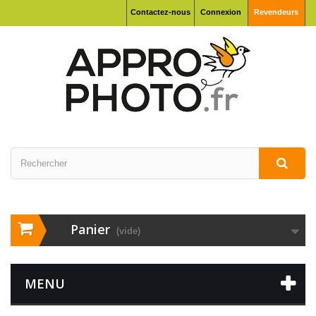
Contactez-nous
Connexion
Revendeurs
Panier
(vide)
MENU