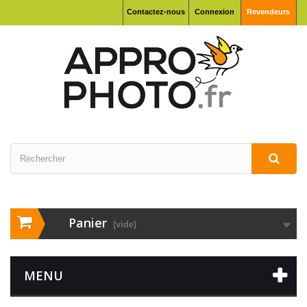
Contactez-nous
Connexion
Revendeurs
Panier
(vide)
MENU