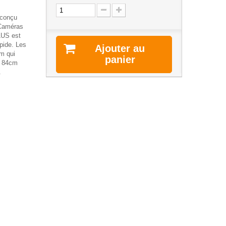
 conçu
 Caméras
PLUS est
pide. Les
Ajouter au
um qui
panier
t 84cm
.