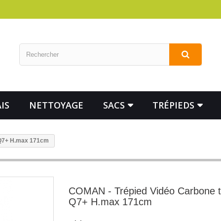
IS
NETTOYAGE
SACS
TRÉPIEDS
 Q7+ H.max 171cm
COMAN - Trépied Vidéo Carbone t
Q7+ H.max 171cm