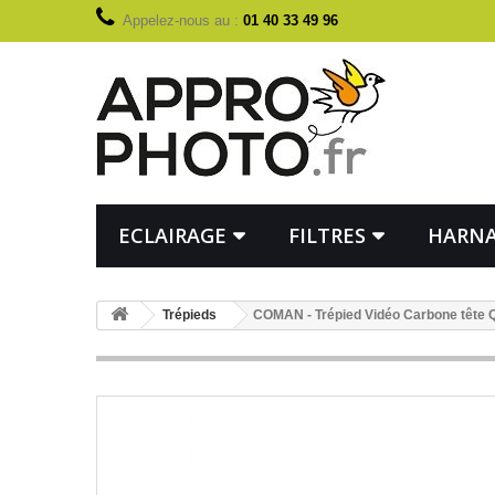
Appelez-nous au :
01 40 33 49 96
ECLAIRAGE
FILTRES
HARNA
Trépieds
COMAN - Trépied Vidéo Carbone tête