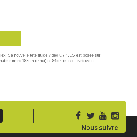
lex. Sa nouvelle tête fluide video Q7PLUS est posée sur
auteur entre 188cm (maxi) et 84cm (mini). Livré avec
Nous suivre