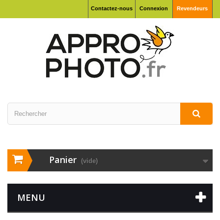
Contactez-nous
Connexion
Revendeurs
Panier
(vide)
MENU