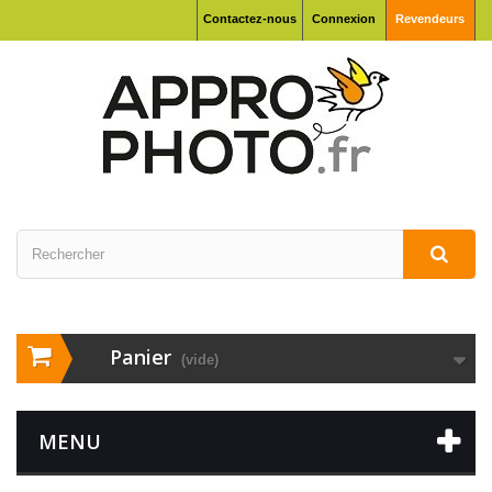
Contactez-nous
Connexion
Revendeurs
Panier
(vide)
MENU