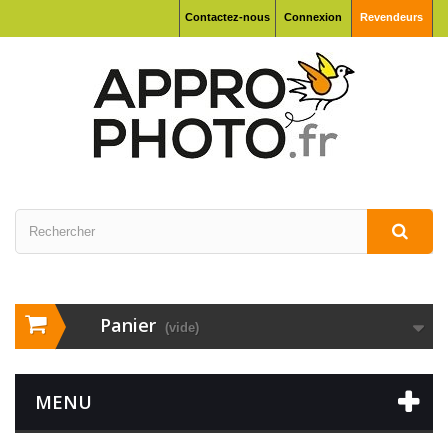
Contactez-nous
Connexion
Revendeurs
Panier
(vide)
MENU