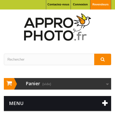
Contactez-nous
Connexion
Revendeurs
Panier
(vide)
MENU